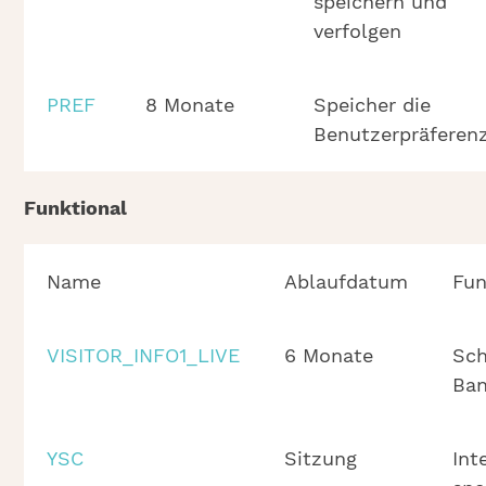
speichern und
verfolgen
PREF
8 Monate
Speicher die
Benutzerpräferen
Funktional
Name
Ablaufdatum
Fun
VISITOR_INFO1_LIVE
6 Monate
Sch
Ban
YSC
Sitzung
Int