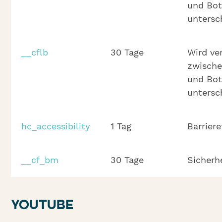
und Bot
untersc
__cflb
30 Tage
Wird ve
zwisch
und Bot
untersc
hc_accessibility
1 Tag
Barriere
__cf_bm
30 Tage
Sicherh
YOUTUBE