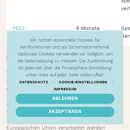
spe
ver
PREF
8 Monate
Spe
Ben
Wir nutzen essenzielle Cookies für
Kernfunktionen und als Sicherheitsmerkmal.
Optionale Cookies verwenden wir lediglich, um
SOCIAL MEDIA
die Seitenleistung zu messen. Die Zustimmung
ist jederzeit über die Privatsphäre-Einstellung
Wir unterhalten Onlinepräsenzen innerhalb
unten links auf jeder Seite widerrufbar.
sozialer Netzwerke und Plattformen, um mit
-
-
DATENSCHUTZ
COOKIE-EINSTELLUNGEN
den dort aktiven Kunden, Interessenten und
IMPRESSUM
Nutzern kommunizieren und sie dort über
ABLEHNEN
unsere Leistungen informieren zu können. Wir
weisen darauf hin, dass dabei Daten der
AKZEPTIEREN
Nutzer außerhalb des Raumes der
Europäischen Union verarbeitet werden