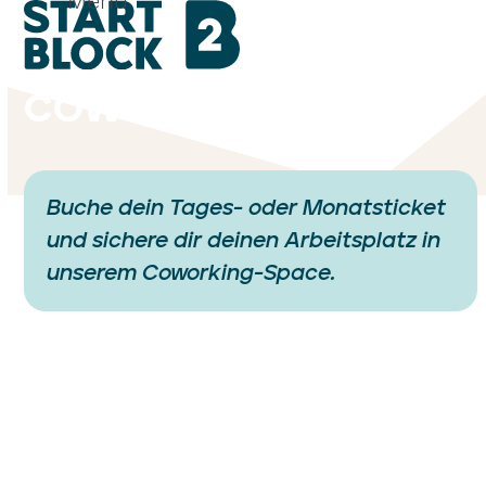
Menü
Zum
Mobiles
Mobiles
Inhalt
Menü
Menü
springen
öffnen
schließen
COWORKING
Buche dein Tages- oder Monatsticket
und sichere dir deinen Arbeitsplatz in
unserem Coworking-Space.