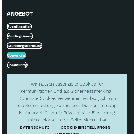
ANGEBOT
Eventlocation
Meetingräume
Gründungsberatung
Coworking
Community
Wir nutzen essenzielle Cookies für
Kernfunktionen und als Sicherheitsmerkmal.
SOCIAL MEDIA
Optionale Cookies verwenden wir lediglich, um
die Seitenleistung zu messen. Die Zustimmung
ist jederzeit über die Privatsphäre-Einstellung
unten links auf jeder Seite widerrufbar.
-
-
DATENSCHUTZ
COOKIE-EINSTELLUNGEN