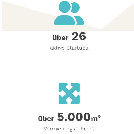
26
26
über
aktive Startups
5000
5.000
über
m²
Vermietungs-Fläche